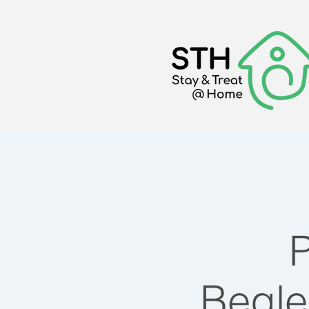
P
Begle