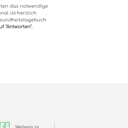
ten das notwendige 
l ist herzlich 
Gesundheitstagebuch 
f "Antworten".
Weiteres >>