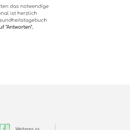
ten das notwendige 
l ist herzlich 
Gesundheitstagebuch 
f "Antworten".
Weiteres >>